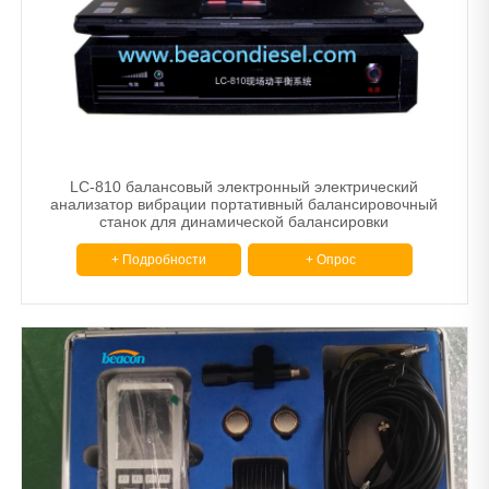
Сканер
Балансировочная машина
Другой
Тормозные диски и барабанные станки
Машина для сужения труб.
LC-810 балансовый электронный электрический
анализатор вибрации портативный балансировочный
станок для динамической балансировки
Расточной шлифовальный станок
+ Подробности
+ Опрос