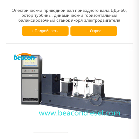
Сканер
Электрический приводной вал приводного вала БДБ-50,
ротор турбины, динамический горизонтальный
Балансировочная машина
балансировочный станок якоря электродвигателя
Другой
+ Подробности
+ Опрос
Тормозные диски и барабанные станки
Машина для сужения труб.
Расточной шлифовальный станок