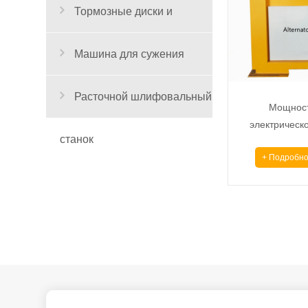
Тормозные диски и
барабанные станки
Машина для сужения
труб.
Расточной шлифовальный
Мощност
электрическ
станок
Стенд для
+ Подробно
генератора и 