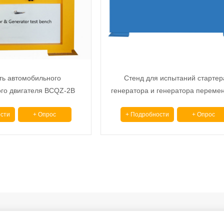
ь автомобильного
Стенд для испытаний стартер
ого двигателя BCQZ-2B
генератора и генератора переме
 испытания стартера
тока для тяжелых грузовиков Elect
сти
+ Опрос
+ Подробности
+ Опрос
генератора переменного
Power Использование BCQZ-
тока