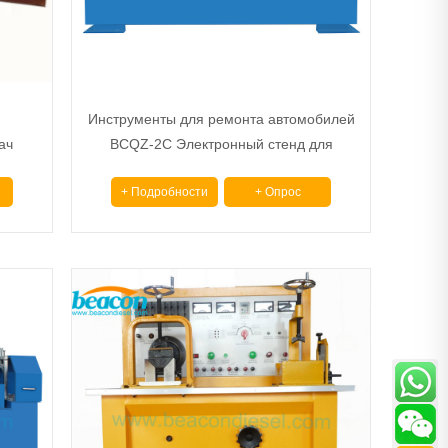
Инструменты для ремонта автомобилей
ач
BCQZ-2C Электронный стенд для
испытаний стартера и генератора
+ Подробности
+ Опрос
переменного тока с компьютерной
системой