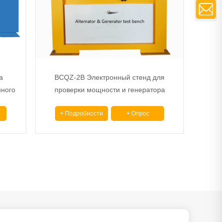
а
BCQZ-2B Электронный стенд для
нного
проверки мощности и генератора
ronic
переменного тока Стенд для проверки
+ Подробности
+ Опрос
2A
стартера генератора переменного тока