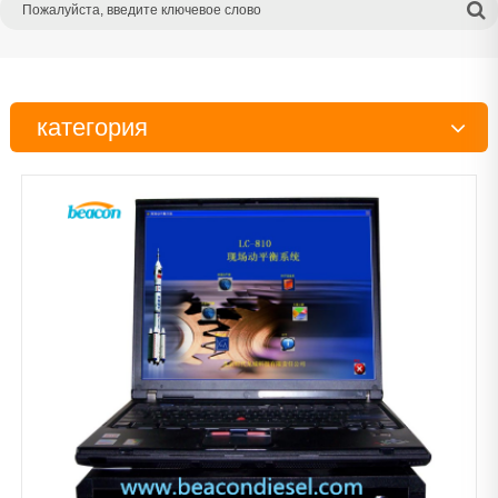
категория
Испытательный стенд
Тестер
Инструменты
Детали дизельного двигателя
Рабочий стол
Очиститель
Сканер
Балансировочная машина